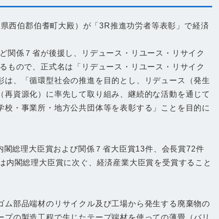
鳥取県西伯郡伯耆町大殿）が「3R推進功労者等表彰」で経済
など関係７省が後援し、リデュース・リユース・リサイク
いるもので、正式名は「リデュース・リユース・リサイク
彰は、「循環型社会の推進を目的とし、リデュース（発生
（再資源化）に率先して取り組み、継続的な活動を通じて
学校・事業所・地方公共団体等を表彰する」ことを目的に
内閣総理大臣賞および関係７省大臣賞13件、会長賞72件
業は内閣総理大臣賞に次ぐ、経済産業大臣賞を受賞すること
ゴム部品端材のリサイクル及び工場から発生する廃棄物の
ープの製造工程で生じたテープ端材を使っての薄畳（バリ